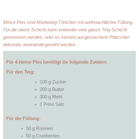
Mince Pies sind Mürbeteig-Törtchen mit weihnachtlicher Füllung.
Für die obere Schicht kann entweder eine ganze Teig-Schicht
genommen werden, oder es können ausgestochene Plätzchen
dekorativ aneinandergereiht werden.
Für 4 kleine Pies benötigt ihr folgende Zutaten
:
Für den Teig:
100 g Zucker
200 g Butter
300 g Mehl
1 Prise Salz
Für die Füllung:
50 g Rosinen
50 g Cranberries