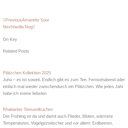
Zurück
Nächster
Previous
Amaretto Sour
Next
Vanilla Nog
On Key
Related Posts
Plätzchen Kollektion 2025
Juhu – es ist soweit. Endlich gibt es zum Tee, Fernsehabend oder
einfach mal wieder zwischendurch ein Plätzchen. Wie jedes Jahr
habe ich meine liebsten
Rhabarber Streuselkuchen
Der Frühling ist da und damit auch Flieder, Blüten, wärmere
Temperaturen, Vogelgezwitscher und vor allem: Erdbeeren,