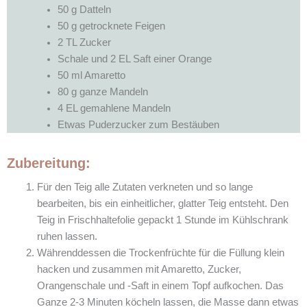
50 g Datteln
50 g getrocknete Feigen
2 TL Zucker
Schale und 2 EL Saft einer Orange
50 ml Amaretto
80 g ganze Mandeln
4 EL gemahlene Mandeln
Etwas Puderzucker zum Bestäuben
Zubereitung:
Für den Teig alle Zutaten verkneten und so lange
bearbeiten, bis ein einheitlicher, glatter Teig entsteht. Den
Teig in Frischhaltefolie gepackt 1 Stunde im Kühlschrank
ruhen lassen.
Währenddessen die Trockenfrüchte für die Füllung klein
hacken und zusammen mit Amaretto, Zucker,
Orangenschale und -Saft in einem Topf aufkochen. Das
Ganze 2-3 Minuten köcheln lassen, die Masse dann etwas