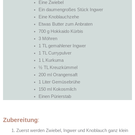
Eine Zwiebel
Ein daumengroßes Stück Ingwer
Eine Knoblauchzehe
Etwas Butter zum Anbraten
700 g Hokkaido Kürbis
3 Möhren
1 TL gemahlener Ingwer
1 TL Currypulver
1 L Kurkuma
½ TL Kreuzkümmel
200 ml Orangensaft
1 Liter Gemüsebrühe
150 ml Kokosmilch
Einen Pürierstab
Zubereitung
:
Zuerst werden Zwiebel, Ingwer und Knoblauch ganz klein