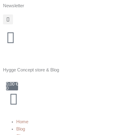
Zum
Newsletter
Inhalt
springen
Hygge Concept store & Blog
Warenkorb
0,00
€
0
Home
Blog