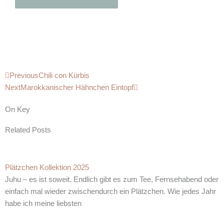
Zurück
Nächster
Previous
Chili con Kürbis
Next
Marokkanischer Hähnchen Eintopf
On Key
Related Posts
Plätzchen Kollektion 2025
Juhu – es ist soweit. Endlich gibt es zum Tee, Fernsehabend oder
einfach mal wieder zwischendurch ein Plätzchen. Wie jedes Jahr
habe ich meine liebsten