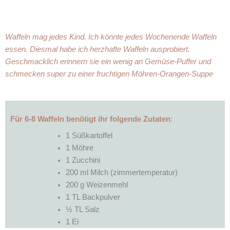
Waffeln mag jedes Kind. Ich könnte jedes Wochenende Waffeln
essen. Diesmal habe ich herzhafte Waffeln ausprobiert.
Geschmacklich erinnern sie ein wenig an Gemüse-Puffer und
schmecken super zu einer fruchtigen Möhren-Orangen-Suppe
Für
6-8 Waffeln
benötigt ihr folgende Zutaten
:
1 Süßkartoffel
1 Möhre
1 Zucchini
200 ml Milch (zimmertemperatur)
200 g Weizenmehl
1 TL Backpulver
½ TL Salz
1 Ei