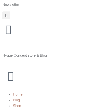
Zum
Newsletter
Inhalt
springen
Hygge Concept store & Blog
Warenkorb
Home
Blog
Shop