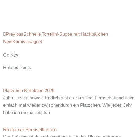
Zurück
Nächster
Previous
Schnelle Tortellini-Suppe mit Hackbällchen
Next
Kürbislasagne
On Key
Related Posts
Plätzchen Kollektion 2025
Juhu – es ist soweit. Endlich gibt es zum Tee, Fernsehabend oder
einfach mal wieder zwischendurch ein Plätzchen. Wie jedes Jahr
habe ich meine liebsten
Rhabarber Streuselkuchen