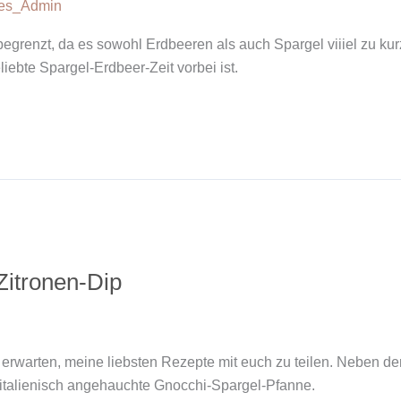
ves_Admin
r begrenzt, da es sowohl Erdbeeren als auch Spargel viiiel zu k
iebte Spargel-Erdbeer-Zeit vorbei ist.
Zitronen-Dip
erwarten, meine liebsten Rezepte mit euch zu teilen. Neben dem 
 italienisch angehauchte Gnocchi-Spargel-Pfanne.