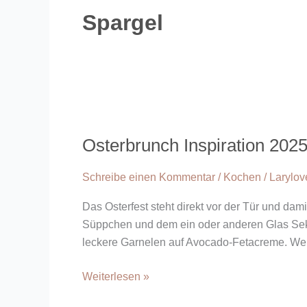
Spargel
Osterbrunch
Inspiration
Osterbrunch Inspiration 202
2025
Schreibe einen Kommentar
/
Kochen
/
Larylo
Das Osterfest steht direkt vor der Tür und dam
Süppchen und dem ein oder anderen Glas Sekt
leckere Garnelen auf Avocado-Fetacreme. Wen
Weiterlesen »