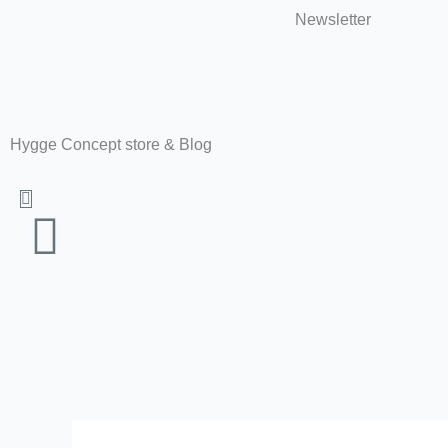
Zum
Newsletter
Inhalt
springen
Hygge Concept store & Blog
Warenkorb