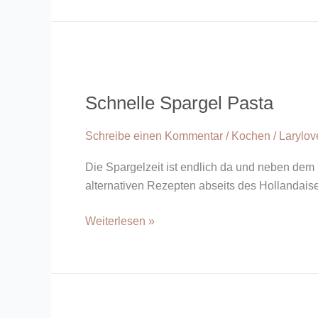
Schnelle
Spargel
Schnelle Spargel Pasta
Pasta
Schreibe einen Kommentar
/
Kochen
/
Larylo
Die Spargelzeit ist endlich da und neben dem K
alternativen Rezepten abseits des Hollandaise
Weiterlesen »
Spargelrisotto