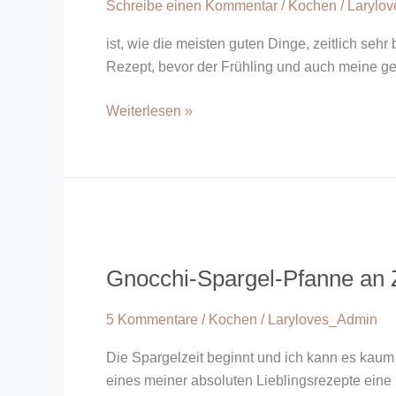
Schreibe einen Kommentar
/
Kochen
/
Larylo
ist, wie die meisten guten Dinge, zeitlich seh
Rezept, bevor der Frühling und auch meine gel
Weiterlesen »
Gnocchi-
Spargel-
Gnocchi-Spargel-Pfanne an 
Pfanne
an
5 Kommentare
/
Kochen
/
Laryloves_Admin
Zitronen-
Dip
Die Spargelzeit beginnt und ich kann es kaum 
eines meiner absoluten Lieblingsrezepte eine