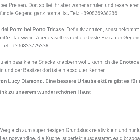
 Preisen. Dort solltet ihr aber vorher anrufen und reserviere
 für die Gegend ganz normal ist. Tel.: +390836938236
del Porto bei Porto Tricase
. Definitiv anrufen, sonst bekomm
weiße Hauswein. Abends soll es dort die beste Pizza der Gegend
. Tel.: +390833775336
u ein paar kleine Snacks knabbern wollt, kann ich die
Enoteca 
 und der Besitzer dort ist ein absoluter Kenner.
 von Lucy Diamond. Eine bessere Urlaubslektüre gibt es für
er Link zu unserem wunderschönen Haus:
 Vergleich zum super riesigen Grundstück relativ klein und nur f
alles notwendige, die Küche ist perfekt ausgestattet, es gibt so