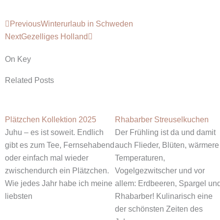
Zurück
Nächster
Previous
Winterurlaub in Schweden
Next
Gezelliges Holland
On Key
Related Posts
Plätzchen Kollektion 2025
Rhabarber Streuselkuchen
Juhu – es ist soweit. Endlich
Der Frühling ist da und damit
gibt es zum Tee, Fernsehabend
auch Flieder, Blüten, wärmere
oder einfach mal wieder
Temperaturen,
zwischendurch ein Plätzchen.
Vogelgezwitscher und vor
Wie jedes Jahr habe ich meine
allem: Erdbeeren, Spargel un
liebsten
Rhabarber! Kulinarisch eine
der schönsten Zeiten des