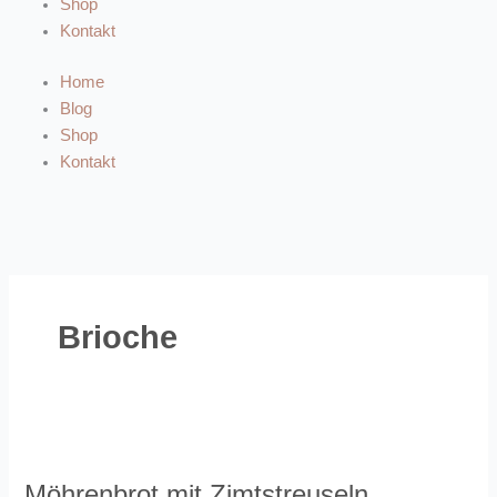
Shop
Kontakt
Home
Blog
Shop
Kontakt
Brioche
Möhrenbrot
mit
Möhrenbrot mit Zimtstreuseln
Zimtstreuseln