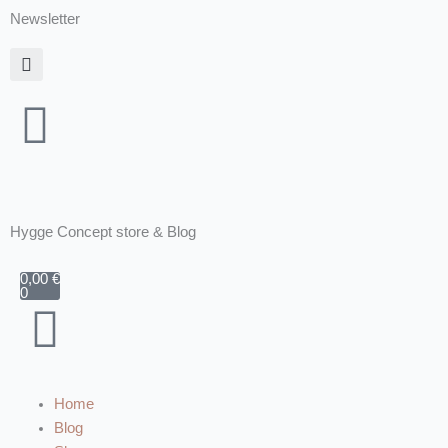
Zum
Newsletter
Inhalt
springen
Hygge Concept store & Blog
Warenkorb
0,00
€
0
Home
Blog