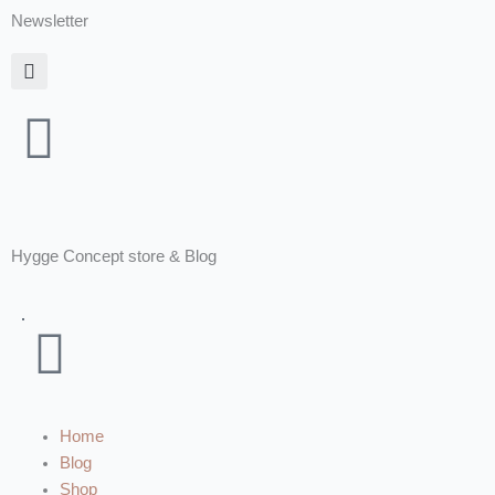
Zum
Newsletter
Inhalt
springen
Hygge Concept store & Blog
Warenkorb
Home
Blog
Shop