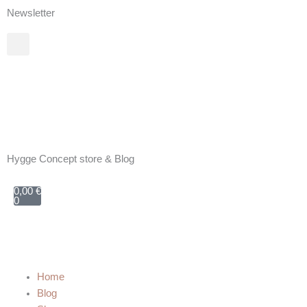
Zum
Newsletter
Inhalt
springen
Hygge Concept store & Blog
Warenkorb
0,00
€
0
Home
Blog