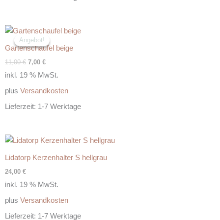
Ursprünglicher
Aktueller
Preis
Preis
Angebot!
Angebot!
war:
ist:
Gartenschaufel beige
11,00 €
7,00 €.
11,00
€
7,00
€
inkl. 19 % MwSt.
plus
Versandkosten
Lieferzeit:
1-7 Werktage
Lidatorp Kerzenhalter S hellgrau
24,00
€
inkl. 19 % MwSt.
plus
Versandkosten
Lieferzeit:
1-7 Werktage