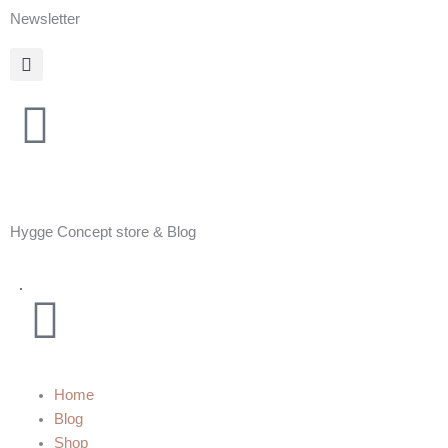
Zum
Newsletter
Inhalt
springen
Hygge Concept store & Blog
Warenkorb
Home
Blog
Shop