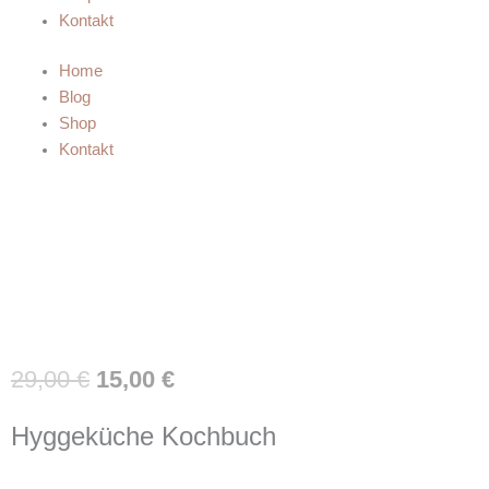
Kontakt
Home
Blog
Shop
Kontakt
Ursprünglicher
Aktueller
29,00
€
15,00
€
Preis
Preis
war:
ist:
Hyggeküche Kochbuch
29,00 €
15,00 €.