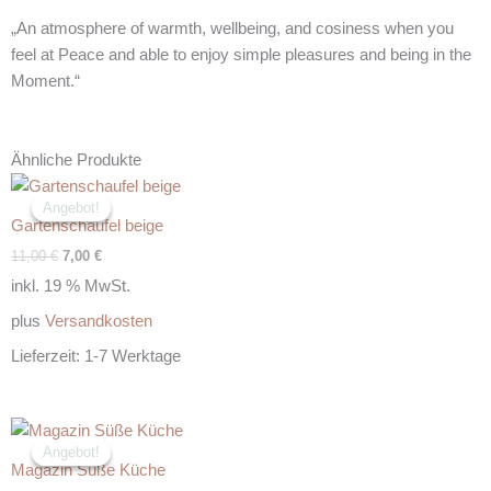
„An atmosphere of warmth, wellbeing, and cosiness when you
feel at Peace and able to enjoy simple pleasures and being in the
Moment.“
Ähnliche Produkte
Ursprünglicher
Aktueller
Preis
Preis
Angebot!
Angebot!
war:
ist:
Gartenschaufel beige
11,00 €
7,00 €.
11,00
€
7,00
€
inkl. 19 % MwSt.
plus
Versandkosten
Lieferzeit:
1-7 Werktage
Ursprünglicher
Aktueller
Preis
Preis
Angebot!
Angebot!
war:
ist:
Magazin Süße Küche
12,00 €
6,00 €.