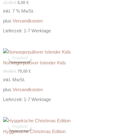
12,00
€
6,00
€
inkl. 7 % MwSt.
plus
Versandkosten
Lieferzeit:
1-7 Werktage
Ursprünglicher
Aktueller
Preis
Preis
Angebot!
Angebot!
war:
ist:
Norwegerpullover Islender Kids
90,00 €
79,00 €.
90,00
€
79,00
€
inkl. MwSt.
plus
Versandkosten
Lieferzeit:
1-7 Werktage
Ursprünglicher
Aktueller
Preis
Preis
Angebot!
Angebot!
war:
ist:
Hyggeküche Christmas Edition
29,00 €
15,00 €.